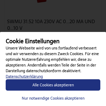
SWMU 31.52 10A 230V AC 0...20 MA UND
0...10 V
Typ Name
SWMU
Typ Nummer
31.52
Cookie Einstellungen
Primärstrom
10
Hilfsspannung
230V AC
Unsere Webseite wird von uns fortlaufend verbessert
Baubreite
80
und wir verwenden zu diesem Zweck Cookies. Für eine
Bauhöhe
117,8
optimale Nutzererfahrung empfehlen wir, diese zu
Bautiefe
71
akzeptieren. Andernfalls werden Teile der Seite in der
Messausgang [mA...V]
0...20 mA und 0...10 V
Darstellung datenschutzkonform deaktiviert.
Datenschutzerklärung
Alle Cookies akzeptieren
Nur notwendige Cookies akzeptieren