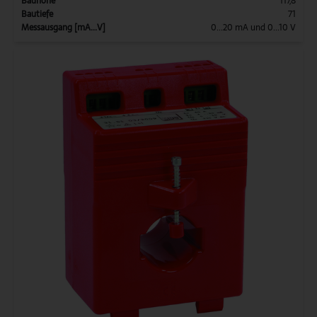
Bauhöhe
117,8
Bautiefe
71
Messausgang [mA...V]
0...20 mA und 0...10 V