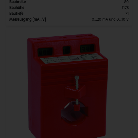
Baubreite
80
Bauhöhe
117,8
Bautiefe
71
Messausgang [mA...V]
0...20 mA und 0...10 V