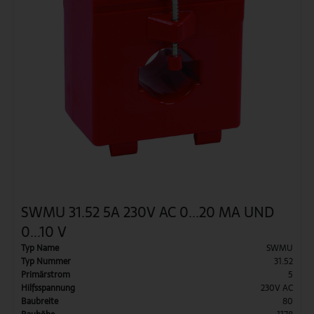
SWMU 31.52 5A 230V AC 0...20 MA UND
0...10 V
Typ Name
SWMU
Typ Nummer
31.52
Primärstrom
5
Hilfsspannung
230V AC
Baubreite
80