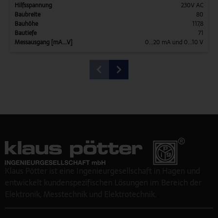
Hilfsspannung
230V AC
Baubreite
80
Bauhöhe
117,8
Bautiefe
71
Messausgang [mA...V]
0...20 mA und 0...10 V
Klaus Pötter ist eine Ingenieurgesellschaft in Hagen und
entwickelt kundenspezifischen Lösungen im Bereich der
Elektronik, Messtechnik und Elektrotechnik.