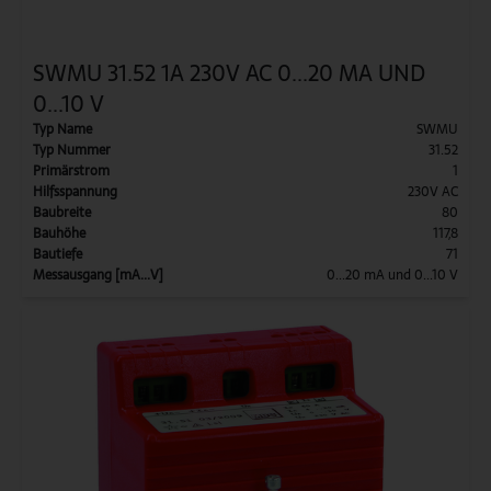
SWMU 31.52 1A 230V AC 0...20 MA UND
0...10 V
Typ Name
SWMU
Typ Nummer
31.52
Primärstrom
1
Hilfsspannung
230V AC
Baubreite
80
Bauhöhe
117,8
Bautiefe
71
Messausgang [mA...V]
0...20 mA und 0...10 V