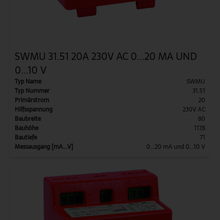
SWMU 31.51 20A 230V AC 0...20 MA UND
0...10 V
Typ Name
SWMU
Typ Nummer
31.51
Primärstrom
20
Hilfsspannung
230V AC
Baubreite
80
Bauhöhe
117,8
Bautiefe
71
Messausgang [mA...V]
0...20 mA und 0...10 V