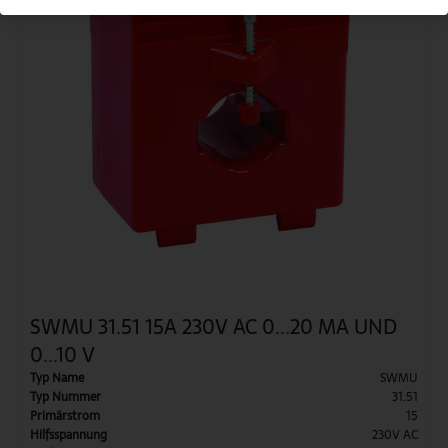
SWMU 31.51 15A 230V AC 0...20 MA UND
0...10 V
Typ Name
SWMU
Typ Nummer
31.51
Primärstrom
15
Hilfsspannung
230V AC