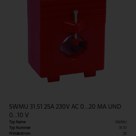
SWMU 31.51 25A 230V AC 0...20 MA UND
0...10 V
Typ Name
SWMU
Typ Nummer
31.51
Primärstrom
25